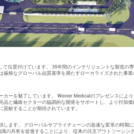
造ハブとして位置付けています。 35年間のインテリジェントな製造の
は厳格なグローバル品質基準を満たすローカライズされた事業
を魅了しています。 Winner Medicalのプレゼンスによ
耗品と繊維セクターの協調的な開発をサポートし、より付加価
に貢献することが期待されています。
します。 グローバルサプライチェーンの急速な変革の時期に、W
専門知識の共有を促進することにより、従来の注文アウトソーシン