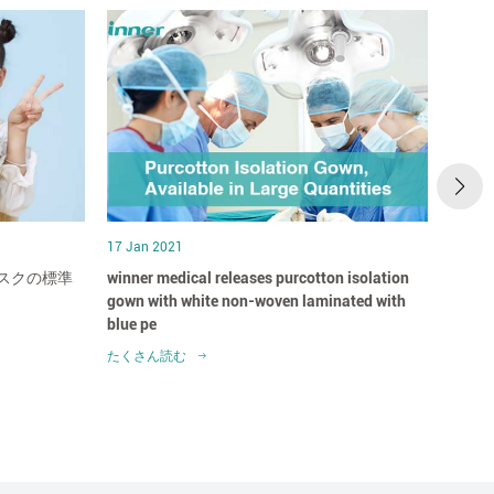
17 Jan 2021
17 Jan
スクの標準
winner medical releases purcotton isolation
win
gown with white non-woven laminated with
だれ
blue pe
たくさん読む
たくさ