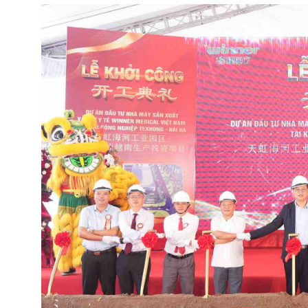
産
拠
点
に
着
工
し、
地
元
の
製
造
を
通
じ
て
世
界
の
医