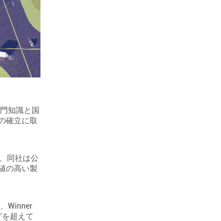
専門知識と国
の確立に取
り、同社は公
値の高い製
inner
グを超えて