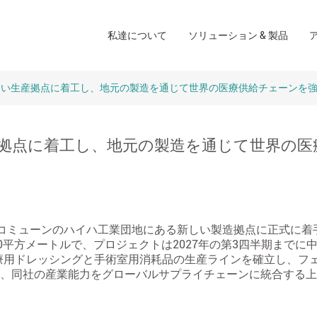
創傷ケアソリューション
私達について
ソリューション & 製品
会社
手術室のソリューション
ブランド
ホームケアソリューショ
しい生産拠点に着工し、地元の製造を通じて世界の医療供給チェーンを
拠点に着工し、地元の製造を通じて世界の医
クアンハコミューンのハイハ工業団地にある新しい製造拠点に正式に
000平方メートルで、プロジェクトは2027年の第3四半期までに
療用ドレッシングと手術室用消耗品の生産ラインを確立し、フェ
は、同社の産業能力をグローバルサプライチェーンに統合する