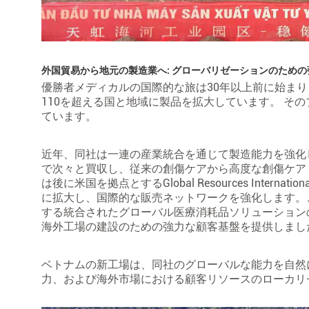
療
供
給
チ
ェ
外国貿易から地元の製造業へ: グローバリゼーションのため
ー
優勝者メディカルの国際的な旅は30年以上前に始ま
ン
110を超える国と地域に製品を拡大しています。 そのブランド
を
ています。
強
化
近年、同社は一連の産業統合を通じて製造能力を強化
-
で次々と買収し、従来の創傷ケアから高度な創傷ケア
Winner
は後に米国を拠点とするGlobal Resources Inter
Medical
に拡大し、国際的な販売ネットワークを強化します。これら
する統合されたグローバル医療消耗品ソリューション
海外工場の建設のための強力な顧客基盤を提供しまし
ベトナムの新工場は、同社のグローバルな能力を自然に拡張
力、および海外市場における顧客リソースのローカリ