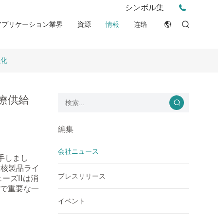
プレスリリース
シンボル集
薬局
ビデオ
イベント
アプリケーション業界
資源
情報
连络
PPE
ESG
English
チップ&アイデア
ン
消費者
臨床資源
強化
Japan
物語
産業現場
整合性宣言 (DOC)
Français
ブログ
療供給
Русский язык
بالعربية
編集
Español
会社ニュース
着手しまし
中核製品ライ
Deutsch
プレスリリース
ーズIIは消
上で重要な一
イベント