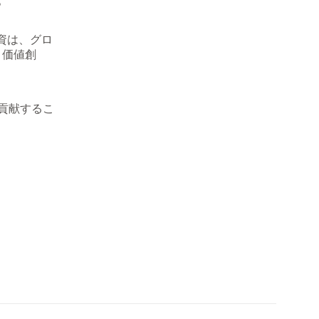
。
投資は、グロ
、価値創
貢献するこ