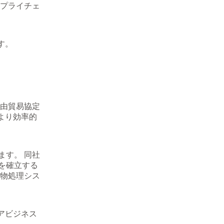
サプライチェ
す。
自由貿易協定
により効率的
ます。 同社
を確立する
棄物処理シス
コアビジネス