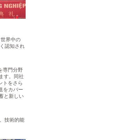
、世界中の
で広く認知され
を専門分野
ます。同社
プリントをさら
配送をカバー
蓄と新しい
識、技術的能