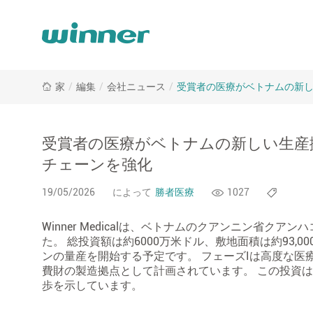
受
家
/
編集
/
会社ニュース
/
受賞者の医療がベトナムの新
賞
者
の
医
受賞者の医療がベトナムの新しい生産
療
チェーンを強化
が
ベ
19/05/2026
によって
勝者医療
1027
ト
ナ
Winner Medicalは、ベトナムのクアンニン省
ム
た。 総投資額は約6000万米ドル、敷地面積は約93,
の
ンの量産を開始する予定です。 フェーズIは高度な医
新
費財の製造拠点として計画されています。 この投資
し
歩を示しています。
い
生