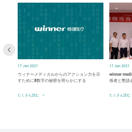
17 Jan 2021
17 Jan 2021
にして
ウィナーメディカルからのアクション力を示
winner 
か?
すために8数字の秘密を明らかにする
係者と懇談
たくさん読む
たくさん読む