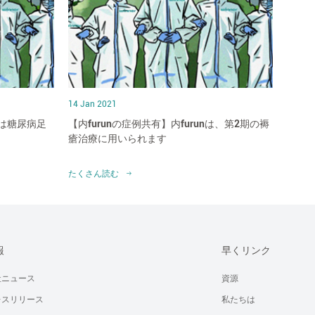
14 Jan 2021
は糖尿病足
【内furunの症例共有】内furunは、第2期の褥
瘡治療に用いられます
たくさん読む
報
早くリンク
社ニュース
資源
レスリリース
私たちは