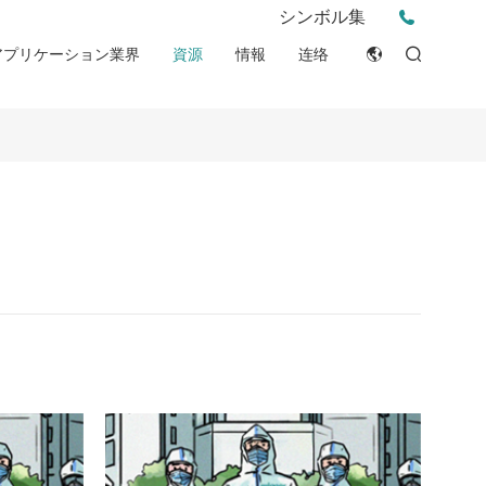
プレスリリース
シンボル集
薬局
ビデオ
イベント
アプリケーション業界
資源
情報
连络
PPE
ESG
English
チップ&アイデア
ン
消費者
臨床資源
Japan
物語
産業現場
整合性宣言 (DOC)
Français
ブログ
Русский язык
بالعربية
Español
Deutsch