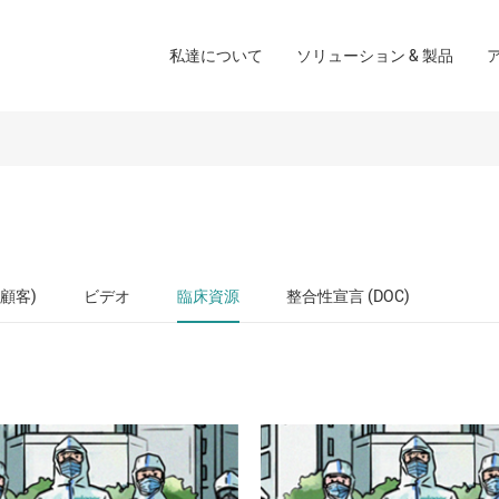
創傷ケアソリューション
私達について
ソリューション & 製品
会社
手術室のソリューション
ブランド
ホームケアソリューショ
顧客)
ビデオ
臨床資源
整合性宣言 (DOC)