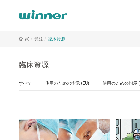
専
家
/
資源
/
臨床資源
門
は
臨
床
臨床資源
医
学
すべて
使用のための指示 (EU)
使用のための指示 (