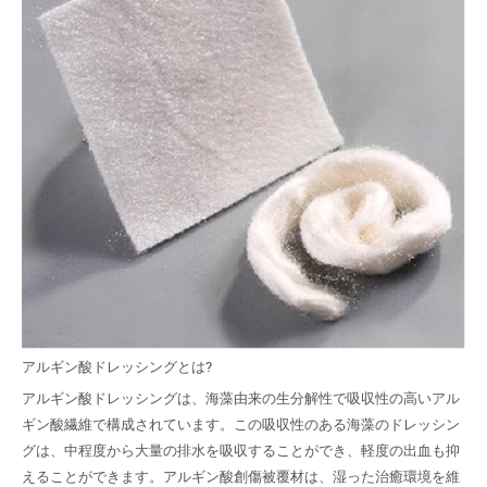
っ
て
い
る
必
要
が
あ
り
ま
す
アルギン酸ドレッシングとは?
アルギン酸ドレッシングは、海藻由来の生分解性で吸収性の高いアル
ギン酸繊維で構成されています。この吸収性のある海藻のドレッシン
グは、中程度から大量の排水を吸収することができ、軽度の出血も抑
えることができます。アルギン酸創傷被覆材は、湿った治癒環境を維