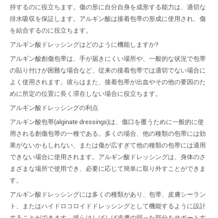
持するのに役立ちます。傷の形に自分自身を成形する能力は、適切な
排水吸収を保証します。アルギン酸は接着包帯の形成に使用され、傷
を結合するのに役立ちます。
アルギン酸ドレッシングはどのように機能しますか?
アルギン酸創傷包帯は、手が届きにくい場所や、一般的な状況で包帯
の貼り付けが困難な場合など、従来の接着包帯では適切でない場合に
よく使用されます。彼らはまた、接着包帯が出血やその他の要因のた
めに所定の位置に長く滞在しない場合に役立ちます。
アルギン酸ドレッシングの利点
アルギン酸包帯(alginate dressings)は、傷口を覆うために一般的に使
用される創傷包帯の一種である。多くの場合、他の種類の包帯には効
果がないかもしれない、または傷が広すぎて他の種類の包帯には適用
できない場合に使用されます。アルギン酸ドレッシングは、身体のさ
まざまな場所で使用でき、必要に応じて簡単に取り外すことができま
す。
アルギン酸ドレッシングには多くの種類があり、包帯、皮膚シーラン
ト、またはハイドロコロイドドレッシングとして機能するように設計
することができます。彼らはしばしば皮膚の弱った部分をサポートす