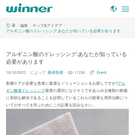
ア
/
編集
/
チップ&アイデア
/
家
ル
アルギニン酸のドレッシング:あなたが知っている必要があります
ギ
ニ
ン
アルギニン酸のドレッシング:あなたが知っている
酸
の
必要があります
ド
18/10/2022
によって
勝者医療
11236
Event
レ
ッ
創傷ケアが必要な患者に最適なソリューションをお探しですか?
アル
シ
ギン酸傷ドレッシング
最善の選択になりそうですあらゆる種類の創傷
ン
に有効な解決であることを証明しているこれらの顕著な局所治療につ
グ:
いてのすべてを学ぶためにこの記事を読みなさい。
あ
な
た
が
知