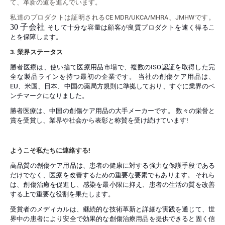
て、革新の道を進んでいます。
私達のプロダクトは証明されるCE MDR/UKCA/MHRA、JMHWです。
30
子会社
そして十分な容量は顧客が良質プロダクトを速く得るこ
とを保障します。
3.
業界ステータス
勝者医療は、使い捨て医療用品市場で、複数のISO認証を取得した完
全な製品ラインを持つ最初の企業です。 当社の創傷ケア用品は、
EU、米国、日本、中国の薬局方規則に準拠しており、すぐに業界のベ
ンチマークになりました。
勝者医療は、中国の創傷ケア用品の大手メーカーです。 数々の栄誉と
賞を受賞し、業界や社会から表彰と称賛を受け続けています!
ようこそ私たちに連絡する
!
高品質の創傷ケア用品は、患者の健康に対する強力な保護手段である
だけでなく、医療を改善するための重要な要素でもあります。 それら
は、創傷治癒を促進し、感染を最小限に抑え、患者の生活の質を改善
する上で重要な役割を果たします。
受賞者のメディカルは、継続的な技術革新と詳細な実践を通じて、世
界中の患者により安全で効果的な創傷治療用品を提供できると固く信