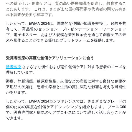
への鍵
正しい
創傷ケアは、質の高い医療知識を促進し、教育するこ
とにあります。 これは、さまざまな国の専門家や代表者の間で共有さ
れる調査が必要な標準です。
したがって、EWMA 2024は、国際的な仲間が知識を交換し、経験を共
有して、高品質のセッション、プレゼンテーション、ワークショッ
プ、電子ポスター、および大規模な業界展示会を通じて創傷ケアの未
来を形作ることができる優れたプラットフォームを提供します。
受賞者医療の高度な創傷ケアソリューションに会う
勝者医療
さまざまな慢性および急性創傷ケアに対する患者のニーズを
理解しています。
褥瘡、静脈潰瘍、糖尿病性足、火傷などの病気に対する良好な創傷ケ
ア用品の欠如は、患者の幸福と生活の質に深刻な影響を与える可能性
があります。
したがって、EWMA 2024カンファレンスでは、さまざまなグレードの
傷のための高度な創傷ケアドレッシングを紹介します。 ブースC60
で、医療専門家と病気のケアプロセスについて詳しく話し合うことが
できます。