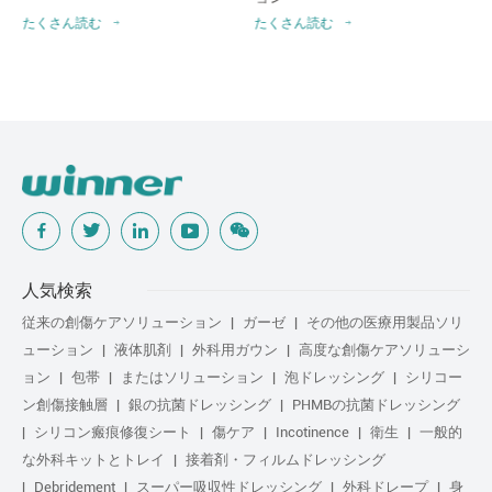
たくさん読む
たくさん読む
人気検索
従来の創傷ケアソリューション
ガーゼ
その他の医療用製品ソリ
ューション
液体肌剤
外科用ガウン
高度な創傷ケアソリューシ
ョン
包帯
またはソリューション
泡ドレッシング
シリコー
ン創傷接触層
銀の抗菌ドレッシング
PHMBの抗菌ドレッシング
シリコン瘢痕修復シート
傷ケア
Incotinence
衛生
一般的
な外科キットとトレイ
接着剤・フィルムドレッシング
Debridement
スーパー吸収性ドレッシング
外科ドレープ
身