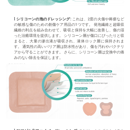
l
シリコーンの泡のドレッシング:
これは、2度の火傷や褥瘡など
の敏感な傷のための創傷ケア用品の1つです。 発泡繊維と超吸収
繊維の利点を組み合わせて、吸収と保持を大幅に改善し、傷の湿
った治癒環境を提供します。 シリコーン層が傷口にぴったりと収
まると、大量の滲出液が吸収され、液体ロック層に保持されま
す。 通気性の高いバリア層は防水性があり、傷を汚れやバクテリ
アから守ることができます。 さらに、シリコーン層は交換中の痛
みのない除去を保証します。