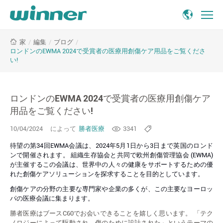
Explore
/
編集
/
ブログ
/
家
Winner
ロンドンのEWMA 2024で受賞者の医療用創傷ケア用品をご覧くださ
Medical’s
い!
Wound
Care
Supplies
ロンドンのEWMA 2024で受賞者の医療用創傷ケア
at
用品をご覧ください!
EWMA
2024
10/04/2024
によって
勝者医療
3341
in
London!
待望の第34回EWMA会議は、2024年5月1日から3日まで英国のロンド
ンで開催されます。 組織生存協会と共同で欧州創傷管理協会 (EWMA)
が主催するこの会議は、世界中の人々の健康をサポートするための優
れた創傷ケアソリューションを探求することを目的としています。
創傷ケアの分野の主要な専門家や企業の多くが、この主要なヨーロッ
パの医療会議に集まります。
勝者医療はブースC60でお会いできることを嬉しく思います。 「テク
ノロジーによって駆動され、傷のために設計された」というテーマの