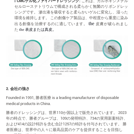
l
CMCゲル化ファイバードレッシング:
これは、カルボキシメチル
セルロースナトリウムで構成される柔らかく無菌のリボンドレッ
シングです。 滲出液を吸収すると柔らかいゲルに変化し、湿った
環境を維持します。 この創傷ケア製品は、中程度から重度に染み
the
出る創傷を治療するのに適しています。
皮膚が破られまし
た
the
表皮または真皮。
2.
会社の強さ
Founded in 1991, 勝者医療 is a leading manufacturer of disposable
medical products in China.
勝者のドレッシングは、世界110か国以上で販売されています。 2023
年の時点で、勝者グループは、109の発明特許、734の実用新案特許、
および414の設計特許を含む合計1257の特許を付与されています。
勝
者医療は、世界中の人々に最高品質のケアを提供することを目指し