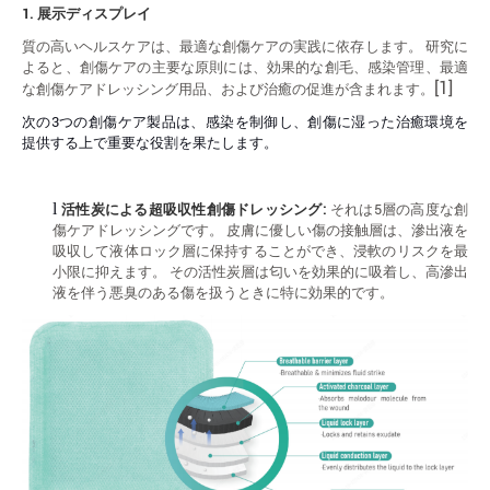
1.
展示ディスプレイ
質の高いヘルスケアは、最適な創傷ケアの実践に依存します。 研究に
よると、創傷ケアの主要な原則には、効果的な創毛、感染管理、最適
[1]
な創傷ケアドレッシング用品、および治癒の促進が含まれます。
次の3つの創傷ケア製品は、感染を制御し、創傷に湿った治癒環境を
提供する上で重要な役割を果たします。
l
活性炭による超吸収性創傷ドレッシング:
それは5層の高度な創
傷ケアドレッシングです。 皮膚に優しい傷の接触層は、滲出液を
吸収して液体ロック層に保持することができ、浸軟のリスクを最
小限に抑えます。 その活性炭層は匂いを効果的に吸着し、高滲出
液を伴う悪臭のある傷を扱うときに特に効果的です。