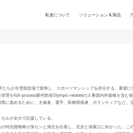
創傷ケアソリューション
私達について
ソリューション & 製品
会社
手術室のソリューション
ブランド
ホームケアソリューショ
る
選手たちが氷雪競技場で競争し、スポーツマンシップを誇示する。要望に
ll-process要件防疫Olympic-relatedの人事国内外接種を含
円滑に進めるために、主催者、選手、医療関係者、ボランティアなど、
ィカルが全力で応援している。
台の特別貨物車が深センと湖北を出発し、北京と張家口に向かった。こ