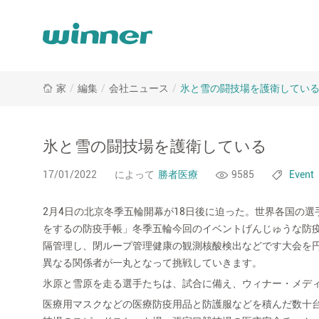
氷
家
/
編集
/
会社ニュース
/
氷と雪の闘技場を護衛してい
と
雪
の
闘
氷と雪の闘技場を護衛している
技
場
17/01/2022
によって
勝者医療
9585
Event
を
護
2月4日の北京冬季五輪開幕が18日後に迫った。世界各国の
衛
をするの防疫手帳」冬季五輪今回のイベントげんじゅうな防疫管理をfu
し
隔管理し、閉ループ管理健康の観測核酸検出などです大会を
て
異なる関係者が一丸となって挑戦していきます。
い
る
氷原と雪原を走る選手たちは、試合に備え、ウィナー・メデ
医療用マスクなどの医療防疫用品と防護服などを積んだ数十