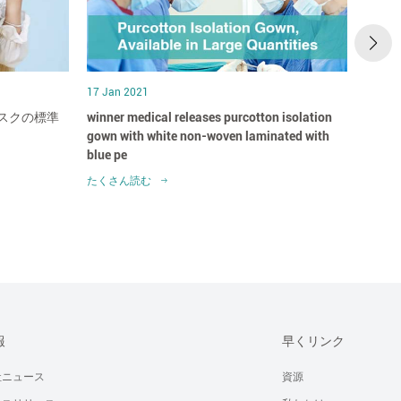
17 Jan 2021
17 Jan
スクの標準
winner medical releases purcotton isolation
win
gown with white non-woven laminated with
だれ
blue pe
たくさん読む
たくさ
報
早くリンク
社ニュース
資源