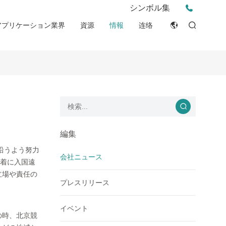
プレスリリース
シンボル集
薬局
ビデオ
イベント
アプリケーション業界
資源
情報
连络
PPE
ESG
English
チップ&アイデア
ン
消費者
臨床資源
Japan
物語
産業現場
整合性宣言 (DOC)
Français
ブログ
Русский язык
بالعربية
編集
沿うよう努力
Español
会社ニュース
む発着に入国遠
立場や責任の
Deutsch
プレスリリース
イベント
の時、北京競