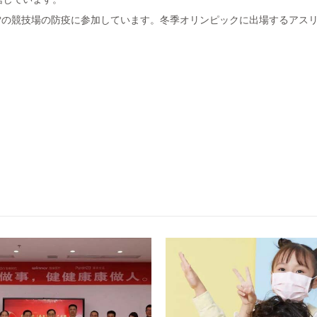
めに氷と雪の競技場の防疫に参加しています。冬季オリンピックに出場するアス