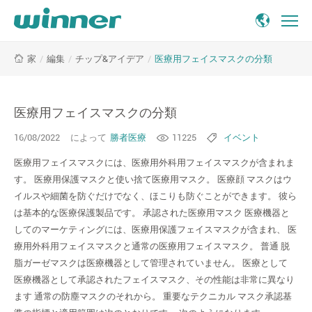
医
/
編集
/
チップ&アイデア
/
医療用フェイスマスクの分類
家
療
用
フ
ェ
医療用フェイスマスクの分類
イ
16/08/2022
によって
勝者医療
11225
イベント
ス
マ
医療用フェイスマスクには、医療用外科用フェイスマスクが含まれま
ス
す。 医療用保護マスクと使い捨て医療用マスク。 医療顔 マスクはウ
ク
イルスや細菌を防ぐだけでなく、ほこりも防ぐことができます。 彼ら
の
は基本的な医療保護製品です。 承認された医療用マスク 医療機器と
分
してのマーケティングには、医療用保護フェイスマスクが含まれ、 医
類
療用外科用フェイスマスクと通常の医療用フェイスマスク。 普通 脱
-
Winner
脂ガーゼマスクは医療機器として管理されていません。 医療として
Medical
医療機器として承認されたフェイスマスク、その性能は非常に異なり
ます 通常の防塵マスクのそれから。 重要なテクニカル マスク承認基