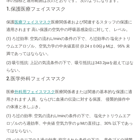
準の指標と適用範囲は次のとおりです。 次のようになります。
1.保護医療フェイスマスク
保護
医療フェイスマスク
医療関係者および関連するスタッフの保護に
適用されます 高い保護の空気中の呼吸器感染症に対して、 レベル。
(1) ろ过効率: 空気の流れL/minの条件の下で、ろ过効率の 塩化ナトリ
ウムエアロゾル、空気力学の中央値直径 (0.24 ± 0.06) μ Mは、95% 未
満であってはならない。
(2) 吸引抵抗: 上記の気流条件の下で、吸引抵抗は343.2paを超えてはな
らない。
2.医学外科フェイスマスク
医療
外科用フェイスマスク
医療関係者または関連の基本的な保護に適
用されます 人員、ならびに血液の伝染に対する保護、 侵襲的操作中
の体液と水しぶき。
(1) ろ过の効率: 空気の流れL/minの条件の下で、 塩化ナトリウムエア
ロゾルのろ過効率、中央値 空気力学の μ Mの直径は、30% 以下であっ
てはならない。
(2) バクテリアのろ過の効率: 指定された条件の下で、 黄色ブドウ球菌