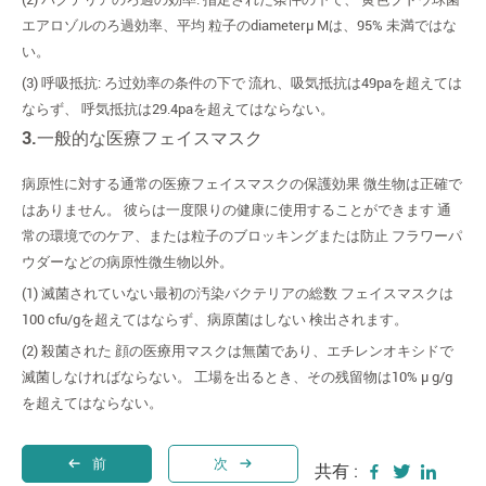
エアロゾルのろ過効率、平均 粒子のdiameterμ Mは、95% 未満ではな
い。
(3) 呼吸抵抗: ろ过効率の条件の下で 流れ、吸気抵抗は49paを超えては
ならず、 呼気抵抗は29.4paを超えてはならない。
3.一般的な医療フェイスマスク
病原性に対する通常の医療フェイスマスクの保護効果 微生物は正確で
はありません。 彼らは一度限りの健康に使用することができます 通
常の環境でのケア、または粒子のブロッキングまたは防止 フラワーパ
ウダーなどの病原性微生物以外。
(1) 滅菌されていない最初の汚染バクテリアの総数 フェイスマスクは
100 cfu/gを超えてはならず、病原菌はしない 検出されます。
(2) 殺菌された 顔の医療用マスクは無菌であり、エチレンオキシドで
滅菌しなければならない。 工場を出るとき、その残留物は10% μ g/g
を超えてはならない。
前
次
共有 :