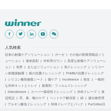
人気検索
従来の創傷ケアソリューション
ガーゼ
その他の医療用製品ソリ
ューション
液体肌剤
外科用ガウン
高度な創傷ケアソリューシ
ョン
包帯
またはソリューション
泡ドレッシング
シリコー
ン創傷接触層
銀の抗菌ドレッシング
PHMBの抗菌ドレッシング
シリコン瘢痕修復シート
傷ケア
Incotinence
衛生
一般的
な外科キットとトレイ
接着剤・フィルムドレッシング
Debridement
スーパー吸収性ドレッシング
外科ドレープ
身
辺世話
耳、鼻、喉のケア
ペットケア解決策
綿
滲出物管理
アルギン酸塩ドレッシング
特殊ドレープとパック
PurCotton日
常の手入れ
足気
化粧品
Anti-Adhesion傷ケア
や解決策