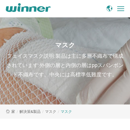
マ
ス
ク
Solution
マスク
-
Winner
フェイスマスク説明:製品は主に多層不織布で構成
Medical
されています:外側の層と内側の層はppスパンボン
ド不織布です。中央には高標準低難度です。
/
解決策&製品
/
マスク
/
マスク
家