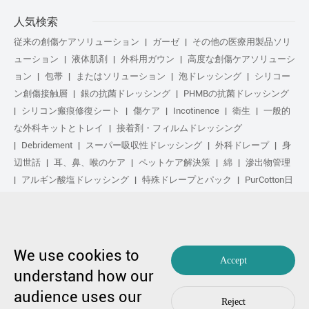
人気検索
従来の創傷ケアソリューション
ガーゼ
その他の医療用製品ソリ
ューション
液体肌剤
外科用ガウン
高度な創傷ケアソリューシ
ョン
包帯
またはソリューション
泡ドレッシング
シリコー
ン創傷接触層
銀の抗菌ドレッシング
PHMBの抗菌ドレッシング
シリコン瘢痕修復シート
傷ケア
Incotinence
衛生
一般的
な外科キットとトレイ
接着剤・フィルムドレッシング
Debridement
スーパー吸収性ドレッシング
外科ドレープ
身
辺世話
耳、鼻、喉のケア
ペットケア解決策
綿
滲出物管理
アルギン酸塩ドレッシング
特殊ドレープとパック
PurCotton日
常の手入れ
足気
化粧品
Anti-Adhesion傷ケア
や解決策
ゲル化繊维ドレッシング
日常の手入れ
purcotton製品
不织布
修复し
スポーツ気
基本キット
抗菌の解決策
生物学的ア
クティブ処理
圧縮治療
We use cookies to
Accept
understand how our
copyright by 1991-2023 winner medical co ., ltd。著作権所有
audience uses our
粤不足备17048516号。
编辑99770漫画
|
プライバシーポリシーを
Reject