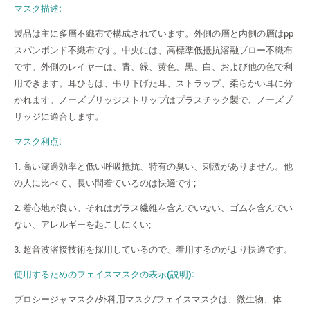
マスク描述:
製品は主に多層不織布で構成されています。外側の層と内側の層はpp
スパンボンド不織布です。中央には、高標準低抵抗溶融ブロー不織布
です。外側のレイヤーは、青、緑、黄色、黒、白、および他の色で利
用できます。耳ひもは、弔り下げた耳、ストラップ、柔らかい耳に分
かれます。ノーズブリッジストリップはプラスチック製で、ノーズブ
リッジに適合します。
マスク利点:
1. 高い濾過効率と低い呼吸抵抗、特有の臭い、刺激がありません。他
の人に比べて、長い間着ているのは快適です;
2. 着心地が良い。それはガラス繊維を含んでいない、ゴムを含んでい
ない、アレルギーを起こしにくい;
3. 超音波溶接技術を採用しているので、着用するのがより快適です。
使用するためのフェイスマスクの表示(説明):
プロシージャマスク/外科用マスク/フェイスマスクは、微生物、体