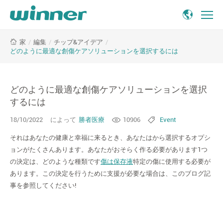
ど
/
編集
/
チップ&アイデア
/
家
の
どのように最適な創傷ケアソリューションを選択するには
よ
う
に
どのように最適な創傷ケアソリューションを選択
最
適
するには
な
18/10/2022
によって
勝者医療
10906
Event
創
傷
それはあなたの健康と幸福に来るとき、あなたはから選択するオプシ
ケ
ョンがたくさんあります。あなたがおそらく作る必要があります1つ
ア
の決定は、どのような種類です
傷は保存液
特定の傷に使用する必要が
ソ
あります。この決定を行うために支援が必要な場合は、このブログ記
リ
事を参照してください!
ュ
ー
シ
ョ