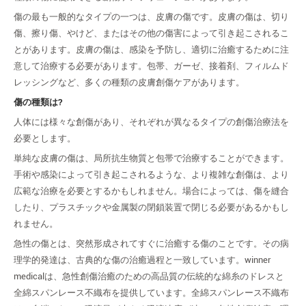
傷の最も一般的なタイプの一つは、皮膚の傷です。皮膚の傷は、切り
傷、擦り傷、やけど、またはその他の傷害によって引き起こされるこ
とがあります。皮膚の傷は、感染を予防し、適切に治癒するために注
意して治療する必要があります。包帯、ガーゼ、接着剤、フィルムド
レッシングなど、多くの種類の皮膚創傷ケアがあります。
傷の種類は?
人体には様々な創傷があり、それぞれが異なるタイプの創傷治療法を
必要とします。
単純な皮膚の傷は、局所抗生物質と包帯で治療することができます。
手術や感染によって引き起こされるような、より複雑な創傷は、より
広範な治療を必要とするかもしれません。場合によっては、傷を縫合
したり、プラスチックや金属製の閉鎖装置で閉じる必要があるかもし
れません。
急性の傷とは、突然形成されてすぐに治癒する傷のことです。その病
理学的発達は、古典的な傷の治癒過程と一致しています。winner
medicalは、急性創傷治癒のための高品質の伝統的な綿糸のドレスと
全綿スパンレース不織布を提供しています。全綿スパンレース不織布