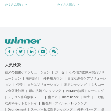
たくさん読む
たくさん読む
人気検索
従来の創傷ケアソリューション
ガーゼ
その他の医療用製品ソリ
ューション
液体肌剤
外科用ガウン
高度な創傷ケアソリューシ
ョン
包帯
またはソリューション
泡ドレッシング
シリコー
ン創傷接触層
銀の抗菌ドレッシング
PHMBの抗菌ドレッシング
シリコン瘢痕修復シート
傷ケア
Incotinence
衛生
一般的
な外科キットとトレイ
接着剤・フィルムドレッシング
Debridement
スーパー吸収性ドレッシング
外科ドレープ
身