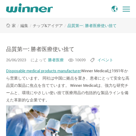
品
/
編集
/
チップ&アイデア
/
品質第一: 勝者医療使い捨て
家
質
第
一:
勝
品質第一: 勝者医療使い捨て
者
26/06/2023
によって
勝者医療
10699
イベント
医
療
Disposable medical products manufacturer
Winner Medicalは1991年か
使
ら営業しています。 同社は中国に拠点を置き、患者にとって安全な高
い
品質の製品に焦点を当てています。 Winner Medicalは、強力な研究チ
捨
ームと、環境にやさしい使い捨て医療用品の包括的な製品ラインを備
て
えた革新的な企業です。