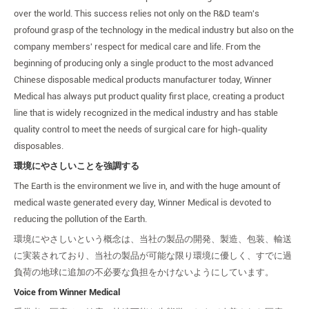
over the world. This success relies not only on the R&D team's
profound grasp of the technology in the medical industry but also on the
company members' respect for medical care and life. From the
beginning of producing only a single product to the most advanced
Chinese disposable medical products manufacturer today, Winner
Medical has always put product quality first place, creating a product
line that is widely recognized in the medical industry and has stable
quality control to meet the needs of surgical care for high-quality
disposables.
環境にやさしいことを強調する
The Earth is the environment we live in, and with the huge amount of
medical waste generated every day, Winner Medical is devoted to
reducing the pollution of the Earth.
環境にやさしいという概念は、当社の製品の開発、製造、包装、輸送
に実装されており、当社の製品が可能な限り環境に優しく、すでに過
負荷の地球に追加の不必要な負担をかけないようにしています。
Voice from Winner Medical