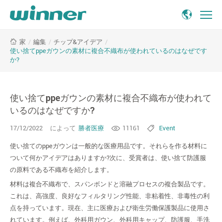
使
/
編集
/
チップ&アイデア
/
家
い
使い捨てppeガウンの素材に複合不織布が使われているのはなぜです
捨
か?
て
ppe
ガ
使い捨てppeガウンの素材に複合不織布が使われて
ウ
いるのはなぜですか?
ン
の
17/12/2022
によって
勝者医療
11161
Event
素
材
使い捨てのppeガウンは一般的な医療用品です。それらを作る材料に
に
ついて何かアイデアはありますか?次に、受賞者は、使い捨て防護服
複
の原料である不織布を紹介します。
合
材料は複合不織布で、スパンボンドと溶融プロセスの複合製品です。
不
これは、高強度、良好なフィルタリング性能、非粘着性、非毒性の利
織
点を持っています。現在、主に医療および衛生労働保護製品に使用さ
布
が
れています。例えば、外科用ガウン、外科用キャップ、防護服、手洗