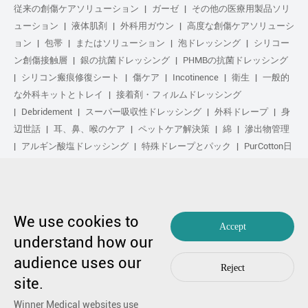
従来の創傷ケアソリューション
ガーゼ
その他の医療用製品ソリ
ューション
液体肌剤
外科用ガウン
高度な創傷ケアソリューシ
ョン
包帯
またはソリューション
泡ドレッシング
シリコー
ン創傷接触層
銀の抗菌ドレッシング
PHMBの抗菌ドレッシング
シリコン瘢痕修復シート
傷ケア
Incotinence
衛生
一般的
な外科キットとトレイ
接着剤・フィルムドレッシング
Debridement
スーパー吸収性ドレッシング
外科ドレープ
身
辺世話
耳、鼻、喉のケア
ペットケア解決策
綿
滲出物管理
アルギン酸塩ドレッシング
特殊ドレープとパック
PurCotton日
常の手入れ
足気
化粧品
Anti-Adhesion傷ケア
や解決策
ゲル化繊维ドレッシング
日常の手入れ
purcotton製品
不织布
修复し
スポーツ気
基本キット
抗菌の解決策
生物学的ア
クティブ処理
圧縮治療
We use cookies to
Accept
understand how our
copyright by 1991-2023 winner medical co ., ltd。著作権所有
audience uses our
粤不足备17048516号。
编辑99770漫画
|
プライバシーポリシーを
Reject
何か心配なことがあったら
连络
by Huahanlink
site.
Winner Medical websites use