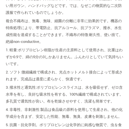
使
い用ガウン、ハンドバッグなどです。では、なぜこの物質的な二次防
わ
護服で作られているのでしょうか。
れ
複合不織布は、無毒、無味、細菌の分離に非常に効果的です。機器の
て
特殊処理により、帯電防止、抗アルコール、抗プラズマ、撥水、水生
い
成性能を達成することができます。不織布の特徴:耐久性、使い捨て。
る
絶縁non-conductive。
の
は
1. 軽量:ポリプロピレン樹脂が生産の主原料として使用され、比重はわ
な
ずか0.9で、綿の5分の3しかありません。ふんわりとしていて気持ちい
ぜ
いです。
で
2. ソフト:微細繊維で構成され、光点ホットメルト接合によって形成さ
す
れます。完成品は適度に柔らかく、快適です。
か?
3. 撥水性と通気性:ポリプロピレンスライスは、水を吸収せず、ゼロ含
水率を有し、良好な吸水性を有する。100%繊維で構成されています。
多孔質で通気性が良い。布を乾燥させやすく、洗濯も簡単です。
4. 非毒性、非刺激性:製品は食品級の原料を使用して生産され、他の化
学成分を含まず、安定した性能、無毒、無臭、皮膚を刺激しません。
5. 抗菌・抗化学剤。ポリプロピレンは化学的に鈍感な物質で、虫を食