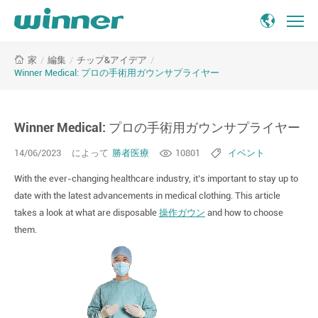
Winner
/
編集
/
チップ&アイデア
/
家
Medical:
Winner Medical: プロの手術用ガウンサプライヤー
プ
ロ
の
Winner Medical: プロの手術用ガウンサプライヤー
手
術
14/06/2023
によって
勝者医療
10801
イベント
用
ガ
With the ever-changing healthcare industry, it’s important to stay up to
ウ
date with the latest advancements in medical clothing. This article
ン
takes a look at what are disposable
操作ガウン
and how to choose
サ
them.
プ
ラ
イ
ヤ
ー