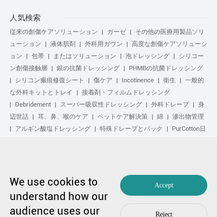
人気検索
従来の創傷ケアソリューション
ガーゼ
その他の医療用製品ソリ
ューション
液体肌剤
外科用ガウン
高度な創傷ケアソリューシ
ョン
包帯
またはソリューション
泡ドレッシング
シリコー
ン創傷接触層
銀の抗菌ドレッシング
PHMBの抗菌ドレッシング
シリコン瘢痕修復シート
傷ケア
Incotinence
衛生
一般的
な外科キットとトレイ
接着剤・フィルムドレッシング
Debridement
スーパー吸収性ドレッシング
外科ドレープ
身
辺世話
耳、鼻、喉のケア
ペットケア解決策
綿
滲出物管理
アルギン酸塩ドレッシング
特殊ドレープとパック
PurCotton日
常の手入れ
足気
化粧品
Anti-Adhesion傷ケア
や解決策
ゲル化繊维ドレッシング
日常の手入れ
purcotton製品
不织布
修复し
スポーツ気
基本キット
抗菌の解決策
生物学的ア
クティブ処理
圧縮治療
We use cookies to
Accept
understand how our
copyright by 1991-2023 winner medical co ., ltd。著作権所有
audience uses our
粤不足备17048516号。
编辑99770漫画
|
プライバシーポリシーを
Reject