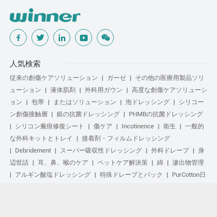
人気検索
従来の創傷ケアソリューション
ガーゼ
その他の医療用製品ソリ
ューション
液体肌剤
外科用ガウン
高度な創傷ケアソリューシ
ョン
包帯
またはソリューション
泡ドレッシング
シリコー
ン創傷接触層
銀の抗菌ドレッシング
PHMBの抗菌ドレッシング
シリコン瘢痕修復シート
傷ケア
Incotinence
衛生
一般的
な外科キットとトレイ
接着剤・フィルムドレッシング
Debridement
スーパー吸収性ドレッシング
外科ドレープ
身
辺世話
耳、鼻、喉のケア
ペットケア解決策
綿
滲出物管理
アルギン酸塩ドレッシング
特殊ドレープとパック
PurCotton日
常の手入れ
足気
化粧品
Anti-Adhesion傷ケア
や解決策
ゲル化繊维ドレッシング
日常の手入れ
purcotton製品
不织布
修复し
スポーツ気
基本キット
抗菌の解決策
生物学的ア