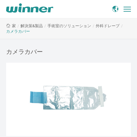
カ
/
解決策&製品
/
手術室のソリューション
/
外科ドレープ
/
家
メ
カメラカバー
ラ
カ
バ
カメラカバー
ー