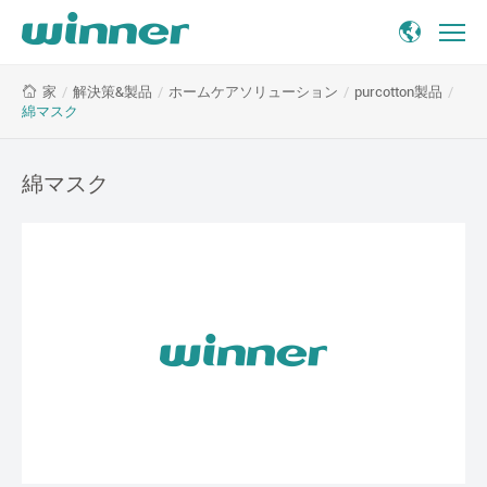
綿
/
解決策&製品
/
ホームケアソリューション
/
purcotton製品
/
家
マ
綿マスク
ス
ク
綿マスク