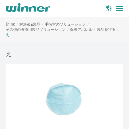
え
/
解決策&製品
/
手術室のソリューション
/
家
その他の医療用製品ソリューション
/
保護アパレル
/
製品を守る
/
え
え