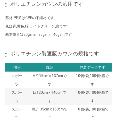
ポリエチレンガウンの応用です
基材:PE又はCPEの不織材です。
色は青,黄色,緑,ライトグリーン,白です
基本重量は30gsm、35gsm、40gsmです
ポリエチレン製遮蔽ガウンの規格です
描写
规范
包装データです
スポー
M/115cm x 137cmで
10個/袋,100個/箱で
ツ
す
す
スポー
L/120cm x 140cmで
10個/袋,100個/箱で
ツ
す
す
スポー
XL/135cm x 150cmで
10個/袋,100個/箱で