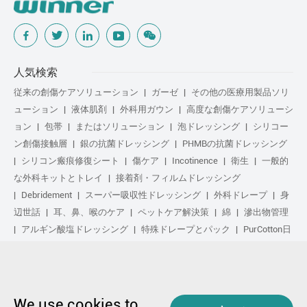
人気検索
従来の創傷ケアソリューション
ガーゼ
その他の医療用製品ソリ
ューション
液体肌剤
外科用ガウン
高度な創傷ケアソリューシ
ョン
包帯
またはソリューション
泡ドレッシング
シリコー
ン創傷接触層
銀の抗菌ドレッシング
PHMBの抗菌ドレッシング
シリコン瘢痕修復シート
傷ケア
Incotinence
衛生
一般的
な外科キットとトレイ
接着剤・フィルムドレッシング
Debridement
スーパー吸収性ドレッシング
外科ドレープ
身
辺世話
耳、鼻、喉のケア
ペットケア解決策
綿
滲出物管理
アルギン酸塩ドレッシング
特殊ドレープとパック
PurCotton日
常の手入れ
足気
化粧品
Anti-Adhesion傷ケア
や解決策
ゲル化繊维ドレッシング
日常の手入れ
purcotton製品
不织布
修复し
スポーツ気
基本キット
抗菌の解決策
生物学的ア
クティブ処理
圧縮治療
We use cookies to