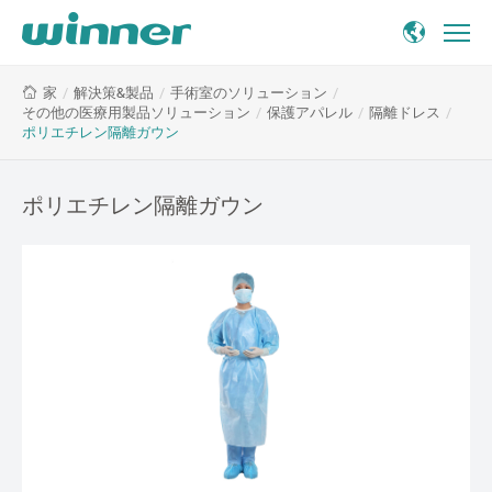
ポ
/
解決策&製品
/
手術室のソリューション
/
家
リ
その他の医療用製品ソリューション
/
保護アパレル
/
隔離ドレス
/
エ
ポリエチレン隔離ガウン
チ
レ
ン
ポリエチレン隔離ガウン
隔
離
ガ
ウ
ン