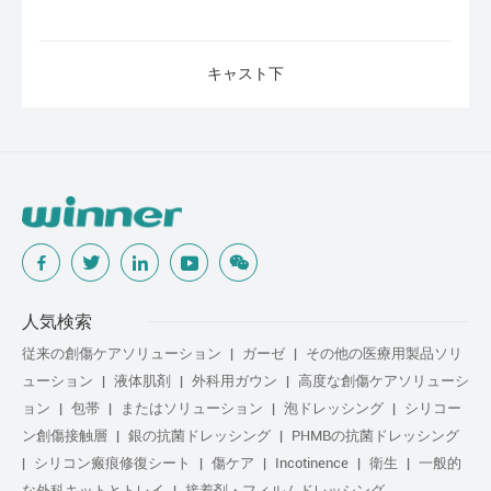
キャスト下
人気検索
従来の創傷ケアソリューション
ガーゼ
その他の医療用製品ソリ
ューション
液体肌剤
外科用ガウン
高度な創傷ケアソリューシ
ョン
包帯
またはソリューション
泡ドレッシング
シリコー
ン創傷接触層
銀の抗菌ドレッシング
PHMBの抗菌ドレッシング
シリコン瘢痕修復シート
傷ケア
Incotinence
衛生
一般的
な外科キットとトレイ
接着剤・フィルムドレッシング