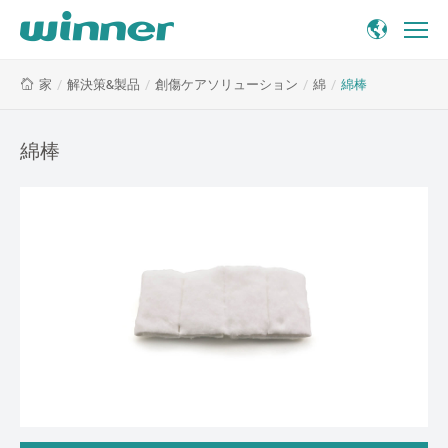
綿
/
解決策&製品
/
創傷ケアソリューション
/
綿
/
綿棒
家
棒
綿棒