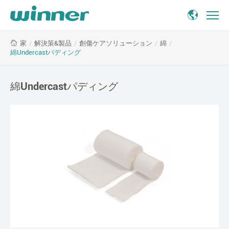
綿
/
解決策&製品
/
創傷ケアソリューション
/
綿
/
家
Undercast
綿Undercastパディング
パ
デ
ィ
綿Undercastパディング
ン
グ