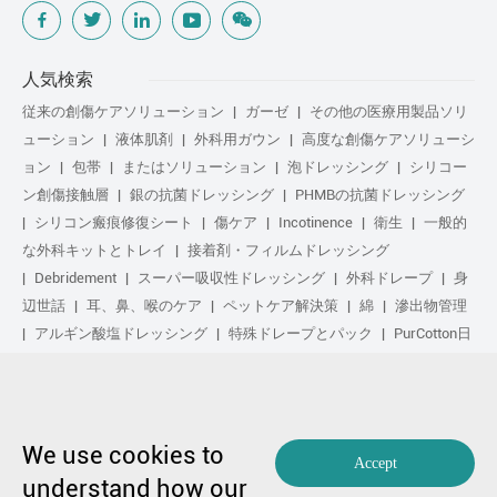
人気検索
従来の創傷ケアソリューション
ガーゼ
その他の医療用製品ソリ
ューション
液体肌剤
外科用ガウン
高度な創傷ケアソリューシ
ョン
包帯
またはソリューション
泡ドレッシング
シリコー
ン創傷接触層
銀の抗菌ドレッシング
PHMBの抗菌ドレッシング
シリコン瘢痕修復シート
傷ケア
Incotinence
衛生
一般的
な外科キットとトレイ
接着剤・フィルムドレッシング
Debridement
スーパー吸収性ドレッシング
外科ドレープ
身
辺世話
耳、鼻、喉のケア
ペットケア解決策
綿
滲出物管理
アルギン酸塩ドレッシング
特殊ドレープとパック
PurCotton日
常の手入れ
足気
化粧品
Anti-Adhesion傷ケア
や解決策
ゲル化繊维ドレッシング
日常の手入れ
purcotton製品
不织布
修复し
スポーツ気
基本キット
抗菌の解決策
生物学的ア
クティブ処理
圧縮治療
We use cookies to
Accept
understand how our