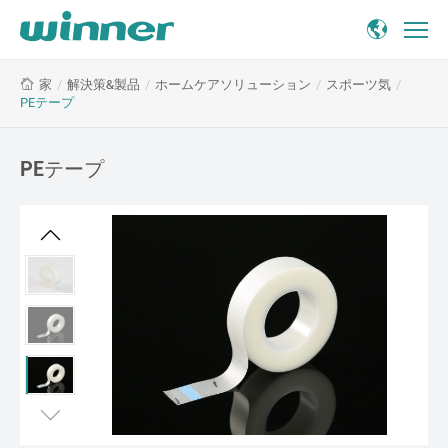
PE
/
解決策&製品
/
ホームケアソリューション
/
スポーツ気
/
家
テ
PEテープ
ー
プ
PEテープ