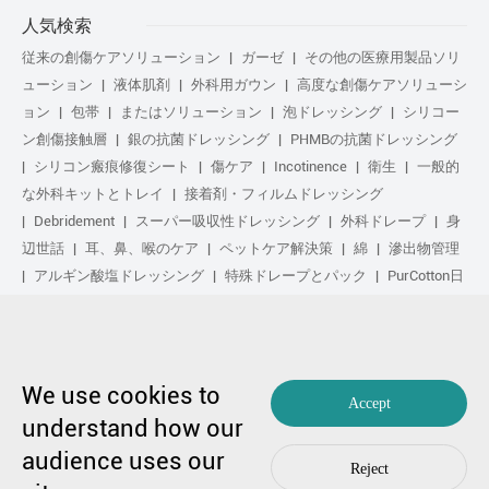
人気検索
従来の創傷ケアソリューション
ガーゼ
その他の医療用製品ソリ
ューション
液体肌剤
外科用ガウン
高度な創傷ケアソリューシ
ョン
包帯
またはソリューション
泡ドレッシング
シリコー
ン創傷接触層
銀の抗菌ドレッシング
PHMBの抗菌ドレッシング
シリコン瘢痕修復シート
傷ケア
Incotinence
衛生
一般的
な外科キットとトレイ
接着剤・フィルムドレッシング
Debridement
スーパー吸収性ドレッシング
外科ドレープ
身
辺世話
耳、鼻、喉のケア
ペットケア解決策
綿
滲出物管理
アルギン酸塩ドレッシング
特殊ドレープとパック
PurCotton日
常の手入れ
足気
化粧品
Anti-Adhesion傷ケア
や解決策
ゲル化繊维ドレッシング
日常の手入れ
purcotton製品
不织布
修复し
スポーツ気
基本キット
抗菌の解決策
生物学的ア
クティブ処理
圧縮治療
We use cookies to
Accept
understand how our
copyright by 1991-2023 winner medical co ., ltd。著作権所有
audience uses our
粤不足备17048516号。
编辑99770漫画
|
プライバシーポリシーを
Reject
何か心配なことがあったら
连络
by Huahanlink