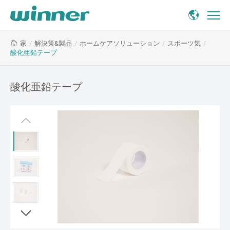
酸
/
解決策&製品
/
ホームケアソリューション
/
スポーツ気
/
家
化
酸化亜鉛テープ
亜
鉛
テ
酸化亜鉛テープ
ー
プ