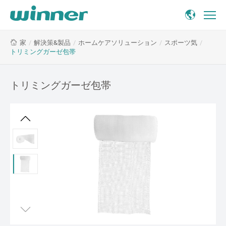
ト
/
解決策&製品
/
ホームケアソリューション
/
スポーツ気
/
家
リ
トリミングガーゼ包帯
ミ
ン
グ
トリミングガーゼ包帯
ガ
ー
ゼ
包
帯